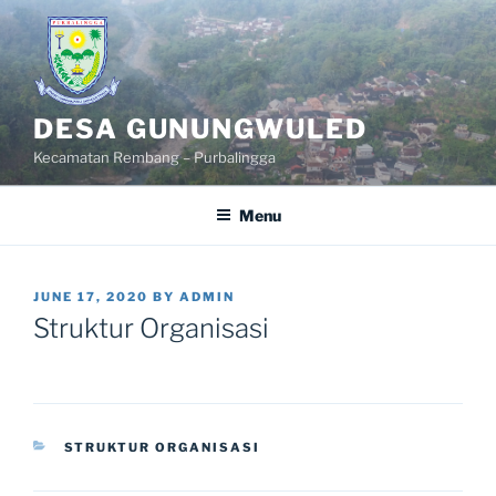
Skip
to
content
DESA GUNUNGWULED
Kecamatan Rembang – Purbalingga
Menu
POSTED
JUNE 17, 2020
BY
ADMIN
ON
Struktur Organisasi
CATEGORIES
STRUKTUR ORGANISASI