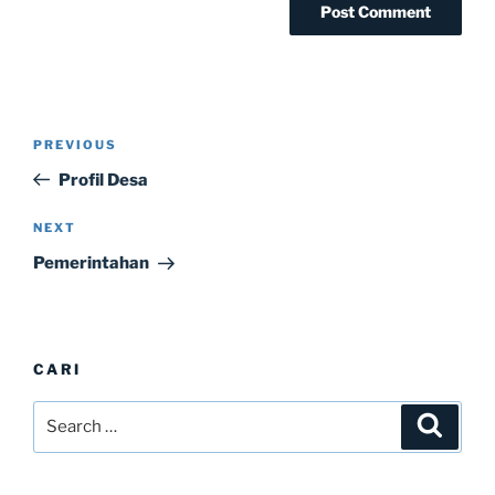
Post
Previous
PREVIOUS
navigation
Post
Profil Desa
Next
NEXT
Post
Pemerintahan
CARI
Search
Search
for: