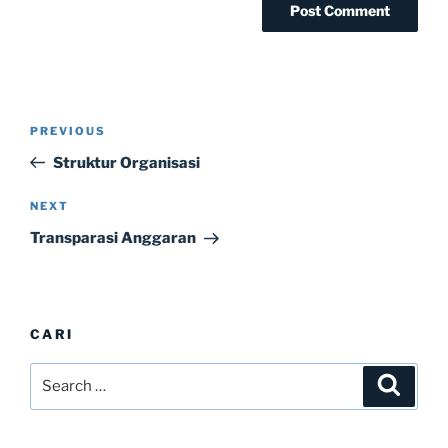
Post
Previous
PREVIOUS
navigation
Post
Struktur Organisasi
Next
NEXT
Post
Transparasi Anggaran
CARI
Search
Search
for: