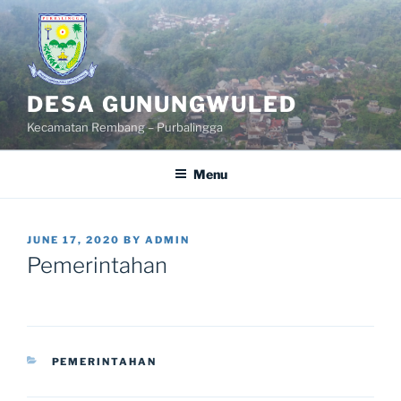
Skip
to
content
DESA GUNUNGWULED
Kecamatan Rembang – Purbalingga
Menu
POSTED
JUNE 17, 2020
BY
ADMIN
ON
Pemerintahan
CATEGORIES
PEMERINTAHAN