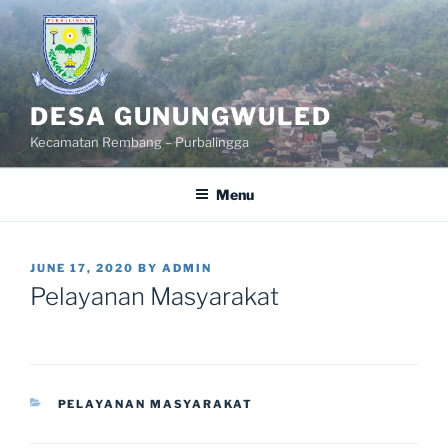
Skip
to
content
DESA GUNUNGWULED
Kecamatan Rembang – Purbalingga
Menu
POSTED
JUNE 17, 2020
BY
ADMIN
ON
Pelayanan Masyarakat
CATEGORIES
PELAYANAN MASYARAKAT