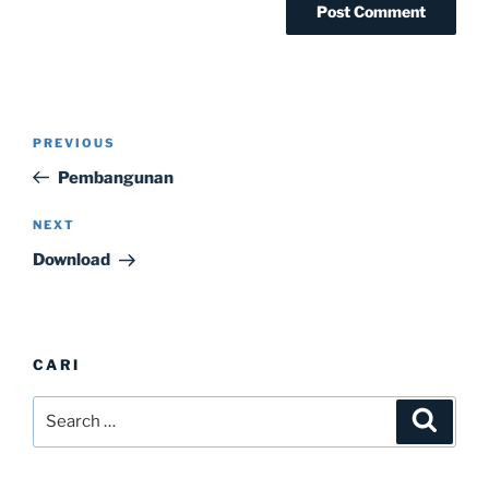
Post
Previous
PREVIOUS
navigation
Post
Pembangunan
Next
NEXT
Post
Download
CARI
Search
Search
for: